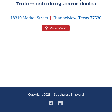
Tratamiento de aguas residuales
18310 Market Street
|
Channelview, Texas 77
530
Ver el Mapa
Copyright 2023 | Southwest Shipyard
Facebook
LinkedIn